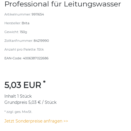
Professional für Leitungswasser
Artikelnummer:
9911654
Hersteller:
Brita
Gewicht:
150
g
Zolltarifnummer:
84219990
Anzahl pro Palette:
1
Stk
EAN-Code:
4006387022686
*
5,03 EUR
Inhalt
1
Stück
Grundpreis
5,03 € / Stück
* zzgl. ges. MwSt.
Jetzt Sonderpreise anfragen >>