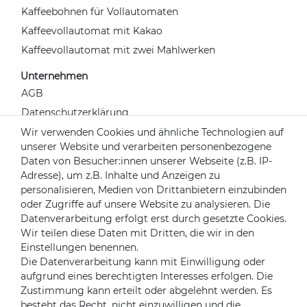
Kaffeebohnen für Vollautomaten
Kaffeevollautomat mit Kakao
Kaffeevollautomat mit zwei Mahlwerken
Unternehmen
AGB
Datenschutzerklärung
Widerrufsrecht
Wir verwenden Cookies und ähnliche Technologien auf
unserer Website und verarbeiten personenbezogene
Impressum
Daten von Besucher:innen unserer Webseite (z.B. IP-
Kontakt
Adresse), um z.B. Inhalte und Anzeigen zu
Über uns
personalisieren, Medien von Drittanbietern einzubinden
oder Zugriffe auf unsere Website zu analysieren. Die
Mein Konto
Datenverarbeitung erfolgt erst durch gesetzte Cookies.
Login
Wir teilen diese Daten mit Dritten, die wir in den
Einstellungen benennen.
Registrieren
Die Datenverarbeitung kann mit Einwilligung oder
aufgrund eines berechtigten Interesses erfolgen. Die
Versandpartner
Zustimmung kann erteilt oder abgelehnt werden. Es
besteht das Recht, nicht einzuwilligen und die