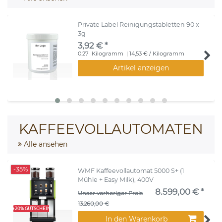
Private Label Reinigungstabletten 90 x
3g
3,92 € *
0.27
Kilogramm
| 14,53 € / Kilogramm
Artikel anzeigen
KAFFEEVOLLAUTOMATEN
Alle ansehen
-35%
WMF Kaffeevollautomat 5000 S+ (1
Mühle + Easy Milk), 400V
8.599,00 € *
Unser vorheriger Preis
13.260,00 €
+20% GUTSCHEIN
In den Warenkorb