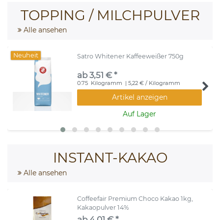
TOPPING / MILCHPULVER
Alle ansehen
Neuheit
Satro Whitener Kaffeeweißer 750g
ab 3,51 € *
0.75
Kilogramm
| 5,22 € / Kilogramm
Artikel anzeigen
Auf Lager
INSTANT-KAKAO
Alle ansehen
Coffeefair Premium Choco Kakao 1kg,
Kakaopulver 14%
ab 4,01 € *