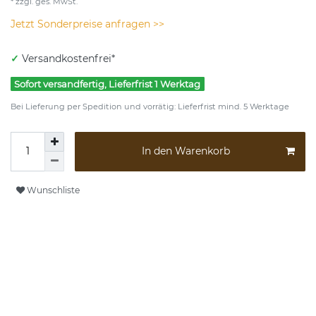
* zzgl. ges. MwSt.
Jetzt Sonderpreise anfragen >>
✓
Versandkostenfrei*
Sofort versandfertig, Lieferfrist 1 Werktag
Bei Lieferung per Spedition und vorrätig: Lieferfrist mind. 5 Werktage
In den Warenkorb
Wunschliste