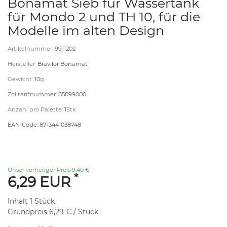
Bonamat Sieb für Wassertank
für Mondo 2 und TH 10, für die
Modelle im alten Design
Artikelnummer:
9911202
Hersteller:
Bravilor Bonamat
Gewicht:
10
g
Zolltarifnummer:
85099000
Anzahl pro Palette:
1
Stk
EAN-Code:
8713441038748
Unser vorheriger Preis 9,40 €
*
6,29 EUR
Inhalt
1
Stück
Grundpreis
6,29 € / Stück