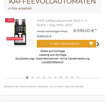
KAFFEEVOLLAUTOMATEN
Alle ansehen
-35%
WMF Kaffeevollautomat 5000 S+ (1
Mühle + Easy Milk), 400V
8.599,00 € *
Unser vorheriger Preis
13.260,00 €
+20% GUTSCHEIN
In den Warenkorb
Miete auf Anfrage
Leasing auf Anfrage
Kaufpreis zzgl. Inbetriebnahme - ohne Gewährleistung
LAGERVERKAUF
Verkauf von technischen Geräten nur innerh. Deutschlands.