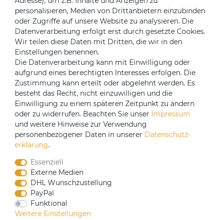
Adresse), um z.B. Inhalte und Anzeigen zu
Über uns
personalisieren, Medien von Drittanbietern einzubinden
oder Zugriffe auf unsere Website zu analysieren. Die
Mein Konto
Datenverarbeitung erfolgt erst durch gesetzte Cookies.
Login
Wir teilen diese Daten mit Dritten, die wir in den
Einstellungen benennen.
Registrieren
Die Datenverarbeitung kann mit Einwilligung oder
aufgrund eines berechtigten Interesses erfolgen. Die
Versandpartner
Zustimmung kann erteilt oder abgelehnt werden. Es
besteht das Recht, nicht einzuwilligen und die
Einwilligung zu einem späteren Zeitpunkt zu ändern
oder zu widerrufen. Beachten Sie unser
Impressum
und weitere Hinweise zur Verwendung
personenbezogener Daten in unserer
Daten­schutz­
erklärung
.
Essenziell
Externe Medien
DHL Wunschzustellung
PayPal
CoffeeB2B hat eine Einkaufsvereinbarung mit
Funktional
Coffeefair. Sollten Sie den Mindestbestellwert nicht
Weitere Einstellungen