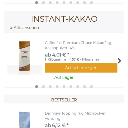
INSTANT-KAKAO
Alle ansehen
Coffeefair Premium Choco Kakao 1kg,
Kakaopulver 14%
ab 4,01 € *
1
Kilogramm
| 4,57 € / Kilogramm
Artikel anzeigen
Auf Lager
BESTSELLER
Dallmayr Topping 1kg Milchpulver
Vending
ab 6,12 € *