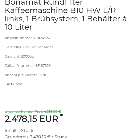
Bonamat Rundfilter
Kaffeemaschine B10 HW L/R
links, 1 Brühsystem, 1 Behälter à
10 Liter
Artikelnummer:
718124974
Hersteller:
Bravilor Bonamat
Gewicht:
30000
g
Zolltarifnummer:
85167100
Anzahl pro Palette:
1
Stk
EAN-Code:
Unser vorheriger Preis 4.236,00 €
*
2.478,15 EUR
Inhalt
1
Stück
Grundpreis
2.478,15 € / Stück