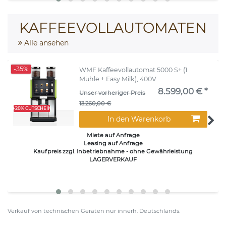
KAFFEEVOLLAUTOMATEN
Alle ansehen
-35%
WMF Kaffeevollautomat 5000 S+ (1
Mühle + Easy Milk), 400V
8.599,00 € *
Unser vorheriger Preis
13.260,00 €
+20% GUTSCHEIN
In den Warenkorb
Miete auf Anfrage
Leasing auf Anfrage
Kaufpreis zzgl. Inbetriebnahme - ohne Gewährleistung
LAGERVERKAUF
Verkauf von technischen Geräten nur innerh. Deutschlands.