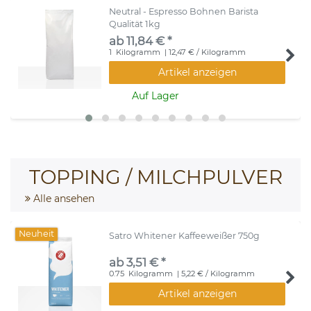
Neutral - Espresso Bohnen Barista
Qualität 1kg
ab 11,84 € *
1
Kilogramm
| 12,47 € / Kilogramm
Artikel anzeigen
Auf Lager
TOPPING / MILCHPULVER
Alle ansehen
Neuheit
Satro Whitener Kaffeeweißer 750g
ab 3,51 € *
0.75
Kilogramm
| 5,22 € / Kilogramm
Artikel anzeigen