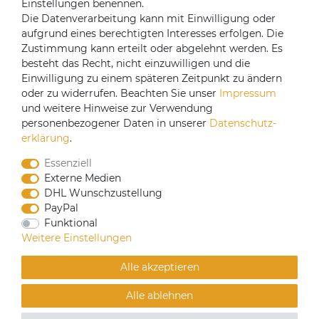
Einstellungen benennen.
Registrieren
Die Datenverarbeitung kann mit Einwilligung oder
aufgrund eines berechtigten Interesses erfolgen. Die
Versandpartner
Zustimmung kann erteilt oder abgelehnt werden. Es
besteht das Recht, nicht einzuwilligen und die
Einwilligung zu einem späteren Zeitpunkt zu ändern
oder zu widerrufen. Beachten Sie unser
Impressum
und weitere Hinweise zur Verwendung
personenbezogener Daten in unserer
Daten­schutz­
erklärung
.
Essenziell
Externe Medien
DHL Wunschzustellung
PayPal
Funktional
CoffeeB2B hat eine Einkaufsvereinbarung mit
Weitere Einstellungen
Coffeefair. Sollten Sie den Mindestbestellwert nicht
erreichen, können Sie bei www.coffeefair.de bestellen.
Alle akzeptieren
Verkauf nur an gewerbliche Kunden | Mindestbestellwert
Alle ablehnen
100€
© Copyright 2019 Alle Rechte vorbehalten. | webshop by