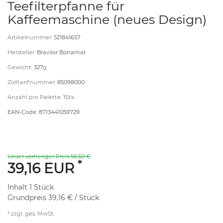
Teefilterpfanne für
Kaffeemaschine (neues Design)
Artikelnummer:
521841657
Hersteller:
Bravilor Bonamat
Gewicht:
327
g
Zolltarifnummer:
85098000
Anzahl pro Palette:
1
Stk
EAN-Code:
8713441059729
Unser vorheriger Preis 56,50 €
*
39,16 EUR
Inhalt
1
Stück
Grundpreis
39,16 € / Stück
* zzgl. ges. MwSt.