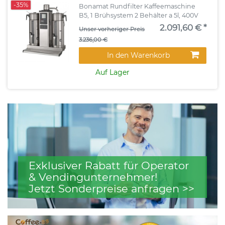
-35%
Bonamat Rundfilter Kaffeemaschine
B5, 1 Brühsystem 2 Behälter a 5l, 400V
2.091,60 € *
Unser vorheriger Preis
3.236,00 €
In den Warenkorb
Auf Lager
Exklusiver Rabatt für Operator
& Vendingunternehmer!
Jetzt Sonderpreise anfragen >>