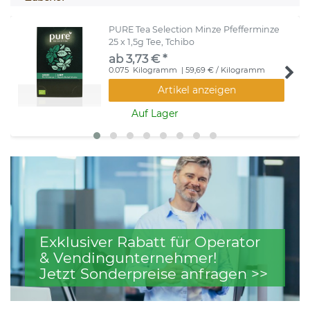
PURE Tea Selection Minze Pfefferminze
25 x 1,5g Tee, Tchibo
ab 3,73 € *
0.075
Kilogramm
| 59,69 € / Kilogramm
Artikel anzeigen
Auf Lager
Exklusiver Rabatt für Operator
& Vendingunternehmer!
Jetzt Sonderpreise anfragen >>