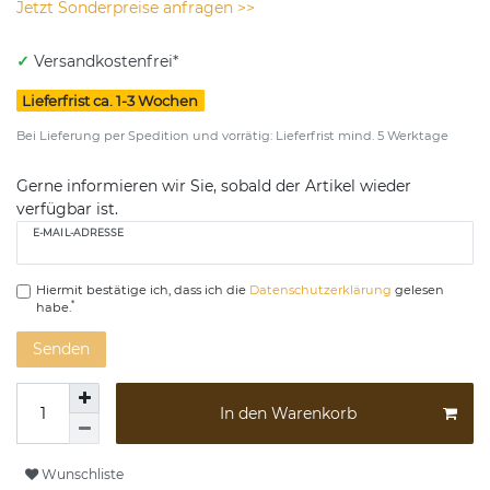
Jetzt Sonderpreise anfragen >>
✓
Versandkostenfrei*
Lieferfrist ca. 1-3 Wochen
Bei Lieferung per Spedition und vorrätig: Lieferfrist mind. 5 Werktage
Gerne informieren wir Sie, sobald der Artikel wieder
verfügbar ist.
E-MAIL-ADRESSE
Hiermit bestätige ich, dass ich die
Daten­schutz­erklärung
gelesen
*
habe.
Senden
In den Warenkorb
Wunschliste