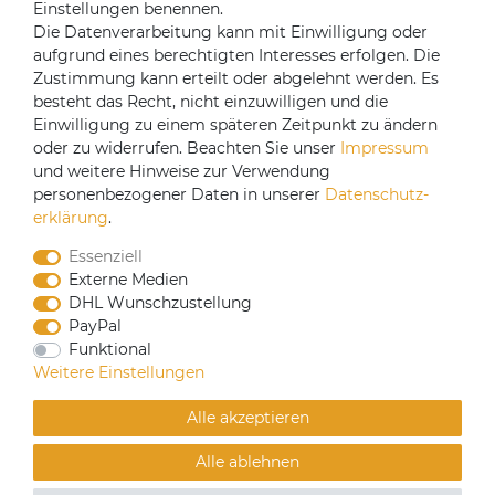
Einstellungen benennen.
Registrieren
Die Datenverarbeitung kann mit Einwilligung oder
aufgrund eines berechtigten Interesses erfolgen. Die
Versandpartner
Zustimmung kann erteilt oder abgelehnt werden. Es
besteht das Recht, nicht einzuwilligen und die
Einwilligung zu einem späteren Zeitpunkt zu ändern
oder zu widerrufen. Beachten Sie unser
Impressum
und weitere Hinweise zur Verwendung
personenbezogener Daten in unserer
Daten­schutz­
erklärung
.
Essenziell
Externe Medien
DHL Wunschzustellung
PayPal
CoffeeB2B hat eine Einkaufsvereinbarung mit
Funktional
Coffeefair. Sollten Sie den Mindestbestellwert nicht
Weitere Einstellungen
erreichen, können Sie bei www.coffeefair.de bestellen.
Alle akzeptieren
Verkauf nur an gewerbliche Kunden | Mindestbestellwert
Alle ablehnen
100€
© Copyright 2019 Alle Rechte vorbehalten. | webshop by