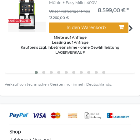
Mühle + Easy Milk), 400V
8.599,00 € *
Unser vorheriger Preis
13.260,00 €
+20% GUTSCHEIN
In den Warenkorb
Miete auf Anfrage
Leasing auf Anfrage
Kaufpreis zzgl. Inbetriebnahme - ohne Gewährleistung
LAGERVERKAUF
Verkauf von technischen Geräten nur innerh. Deutschlands.
Shop
Zahlung & Versand