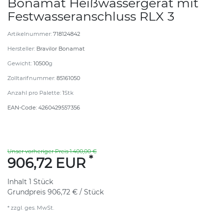
Bonamat Heißwassergerät mit
Festwasseranschluss RLX 3
Artikelnummer:
718124842
Hersteller:
Bravilor Bonamat
Gewicht:
10500
g
Zolltarifnummer:
85161050
Anzahl pro Palette:
1
Stk
EAN-Code:
4260429557356
Unser vorheriger Preis 1.400,00 €
*
906,72 EUR
Inhalt
1
Stück
Grundpreis
906,72 € / Stück
* zzgl. ges. MwSt.