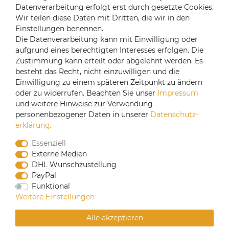
Mein Konto
Datenverarbeitung erfolgt erst durch gesetzte Cookies.
Login
Wir teilen diese Daten mit Dritten, die wir in den
Einstellungen benennen.
Registrieren
Die Datenverarbeitung kann mit Einwilligung oder
aufgrund eines berechtigten Interesses erfolgen. Die
Versandpartner
Zustimmung kann erteilt oder abgelehnt werden. Es
besteht das Recht, nicht einzuwilligen und die
Einwilligung zu einem späteren Zeitpunkt zu ändern
oder zu widerrufen. Beachten Sie unser
Impressum
und weitere Hinweise zur Verwendung
personenbezogener Daten in unserer
Daten­schutz­
erklärung
.
Essenziell
Externe Medien
DHL Wunschzustellung
PayPal
Funktional
CoffeeB2B hat eine Einkaufsvereinbarung mit
Weitere Einstellungen
Coffeefair. Sollten Sie den Mindestbestellwert nicht
erreichen, können Sie bei www.coffeefair.de bestellen.
Alle akzeptieren
Verkauf nur an gewerbliche Kunden | Mindestbestellwert