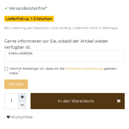
✓
Versandkostenfrei*
Lieferfrist ca. 1-3 Wochen
Bei Lieferung per Spedition und vorrätig: Lieferfrist mind. 5 Werktage
Gerne informieren wir Sie, sobald der Artikel wieder
verfügbar ist.
E-MAIL-ADRESSE
Hiermit bestätige ich, dass ich die
Daten­schutz­erklärung
gelesen
*
habe.
Senden
In den Warenkorb
Wunschliste