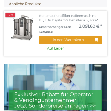
Ähnliche Produkte
-35%
Bonamat Rundfilter Kaffeemaschine
B5, 1 Brühsystem 2 Behälter a 5l, 400V
2.091,60 € *
Unser vorheriger Preis
3.236,00 €
In den Warenkorb
Auf Lager
Exklusiver Rabatt für Operator
& Vendingunternehmer!
Jetzt Sonderpreise anfragen >>