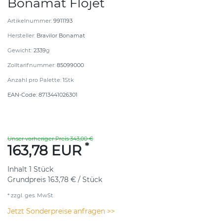
Bonamat Flojet
Artikelnummer:
9911193
Hersteller:
Bravilor Bonamat
Gewicht:
2339
g
Zolltarifnummer:
85099000
Anzahl pro Palette:
1
Stk
EAN-Code:
8713441026301
Unser vorheriger Preis 343,00 €
*
163,78 EUR
Inhalt
1
Stück
Grundpreis
163,78 € / Stück
* zzgl. ges. MwSt.
Jetzt Sonderpreise anfragen >>