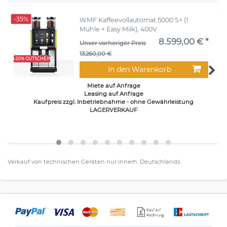
-35%
WMF Kaffeevollautomat 5000 S+ (1
Mühle + Easy Milk), 400V
8.599,00 € *
Unser vorheriger Preis
13.260,00 €
+20% GUTSCHEIN
In den Warenkorb
Miete auf Anfrage
Leasing auf Anfrage
Kaufpreis zzgl. Inbetriebnahme - ohne Gewährleistung
LAGERVERKAUF
Verkauf von technischen Geräten nur innerh. Deutschlands.