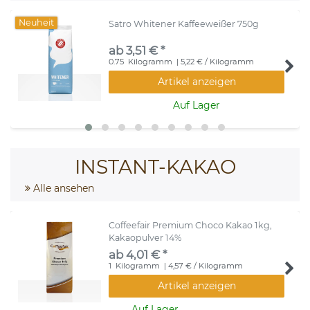
Neuheit
Satro Whitener Kaffeeweißer 750g
ab 3,51 € *
0.75
Kilogramm
| 5,22 € / Kilogramm
Artikel anzeigen
Auf Lager
INSTANT-KAKAO
Alle ansehen
Coffeefair Premium Choco Kakao 1kg,
Kakaopulver 14%
ab 4,01 € *
1
Kilogramm
| 4,57 € / Kilogramm
Artikel anzeigen
Auf Lager