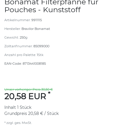
Bonamat Filterpfanne für
Pouches - Kunststoff
Artikelnummer:
9911115
Hersteller:
Bravilor Bonamat
Gewicht:
250
g
Zolltarifnummer:
85099000
Anzahl pro Palette:
1
Stk
EAN-Code:
8713441008185
Unser vorheriger Preis 30,50 €
*
20,58 EUR
Inhalt
1
Stück
Grundpreis
20,58 € / Stück
* zzgl. ges. MwSt.