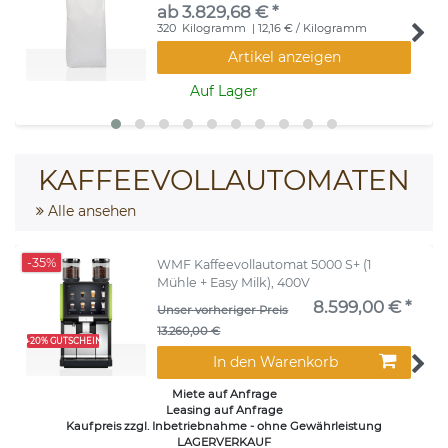
ab 3.829,68 € *
320
Kilogramm
| 12,16 € / Kilogramm
Artikel anzeigen
Auf Lager
KAFFEEVOLLAUTOMATEN
Alle ansehen
-35%
WMF Kaffeevollautomat 5000 S+ (1
Mühle + Easy Milk), 400V
8.599,00 € *
Unser vorheriger Preis
13.260,00 €
+20% GUTSCHEIN
In den Warenkorb
Miete auf Anfrage
Leasing auf Anfrage
Kaufpreis zzgl. Inbetriebnahme - ohne Gewährleistung
LAGERVERKAUF