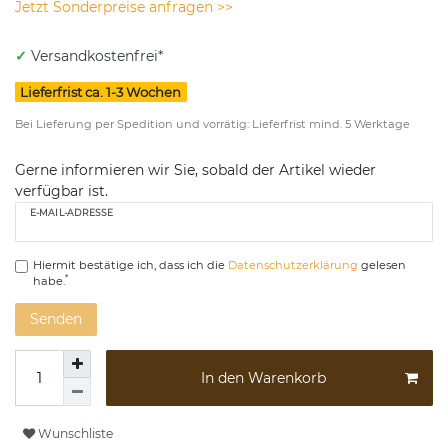
Jetzt Sonderpreise anfragen >>
✓
Versandkostenfrei*
Lieferfrist ca. 1-3 Wochen
Bei Lieferung per Spedition und vorrätig: Lieferfrist mind. 5 Werktage
Gerne informieren wir Sie, sobald der Artikel wieder
verfügbar ist.
E-MAIL-ADRESSE
Hiermit bestätige ich, dass ich die
Daten­schutz­erklärung
gelesen
*
habe.
Senden
In den Warenkorb
Wunschliste