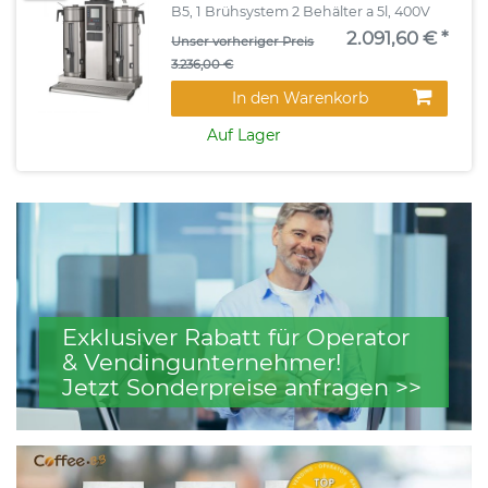
B5, 1 Brühsystem 2 Behälter a 5l, 400V
2.091,60 € *
Unser vorheriger Preis
3.236,00 €
In den Warenkorb
Auf Lager
Exklusiver Rabatt für Operator
& Vendingunternehmer!
Jetzt Sonderpreise anfragen >>