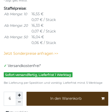
* zzgl. ges. MwSt.
Staffelpreise:
Ab Menge: 10
16,55 €
0,07 € / Stück
Ab Menge: 20
16,33 €
0,07 € / Stück
Ab Menge: 50
16,04 €
0,06 € / Stück
Jetzt Sonderpreise anfragen >>
✓
Versandkostenfrei*
Sofort versandfertig, Lieferfrist 1 Werktag
Bei Lieferung per Spedition und vorrätig: Lieferfrist mind. 5 Werktage
In den Warenkorb