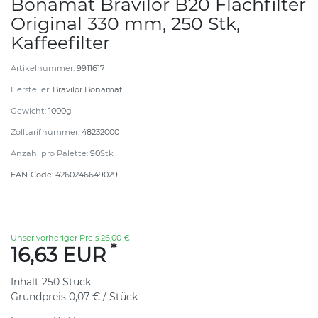
Bonamat Bravilor B20 Flachfilter
Original 330 mm, 250 Stk,
Kaffeefilter
Artikelnummer:
9911617
Hersteller:
Bravilor Bonamat
Gewicht:
1000
g
Zolltarifnummer:
48232000
Anzahl pro Palette:
90
Stk
EAN-Code:
4260246649029
Unser vorheriger Preis 26,00 €
*
16,63 EUR
Inhalt
250
Stück
Grundpreis
0,07 € / Stück