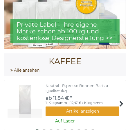
Private Label - Ihre eigene
Marke schon ab 100kg und
kostenlose Designerstellung >>
KAFFEE
Alle ansehen
Neutral - Espresso Bohnen Barista
Qualität 1kg
ab 11,84 € *
1
Kilogramm
| 12,47 € / Kilogramm
Artikel anzeigen
Auf Lager