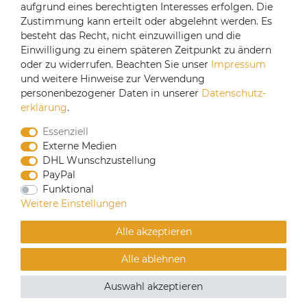
aufgrund eines berechtigten Interesses erfolgen. Die
Versandpartner
Zustimmung kann erteilt oder abgelehnt werden. Es
besteht das Recht, nicht einzuwilligen und die
Einwilligung zu einem späteren Zeitpunkt zu ändern
oder zu widerrufen. Beachten Sie unser
Impressum
und weitere Hinweise zur Verwendung
personenbezogener Daten in unserer
Daten­schutz­
erklärung
.
Essenziell
Externe Medien
DHL Wunschzustellung
PayPal
CoffeeB2B hat eine Einkaufsvereinbarung mit
Funktional
Coffeefair. Sollten Sie den Mindestbestellwert nicht
Weitere Einstellungen
erreichen, können Sie bei www.coffeefair.de bestellen.
Alle akzeptieren
Verkauf nur an gewerbliche Kunden | Mindestbestellwert
Alle ablehnen
100€
© Copyright 2019 Alle Rechte vorbehalten. | webshop by
Auswahl akzeptieren