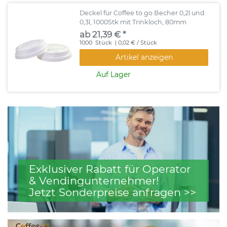
Deckel für Coffee to go Becher 0,2l und
0,3l, 1000Stk mit Trinkloch, 80mm
ab 21,39 € *
1000
Stück
| 0,02 € / Stück
Artikel anzeigen
Auf Lager
Exklusiver Rabatt für Operator
& Vendingunternehmer!
Jetzt Sonderpreise anfragen >>