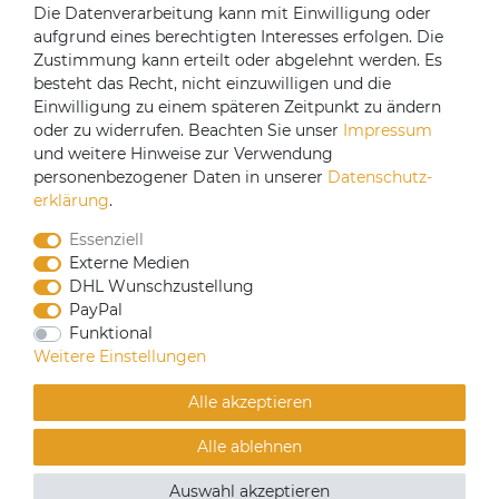
Die Datenverarbeitung kann mit Einwilligung oder
aufgrund eines berechtigten Interesses erfolgen. Die
Versandpartner
Zustimmung kann erteilt oder abgelehnt werden. Es
besteht das Recht, nicht einzuwilligen und die
Einwilligung zu einem späteren Zeitpunkt zu ändern
oder zu widerrufen. Beachten Sie unser
Impressum
und weitere Hinweise zur Verwendung
personenbezogener Daten in unserer
Daten­schutz­
erklärung
.
Essenziell
Externe Medien
DHL Wunschzustellung
PayPal
Funktional
CoffeeB2B hat eine Einkaufsvereinbarung mit
Weitere Einstellungen
Coffeefair. Sollten Sie den Mindestbestellwert nicht
erreichen, können Sie bei www.coffeefair.de bestellen.
Alle akzeptieren
Verkauf nur an gewerbliche Kunden | Mindestbestellwert
Alle ablehnen
100€
© Copyright 2019 Alle Rechte vorbehalten. | webshop by
Auswahl akzeptieren