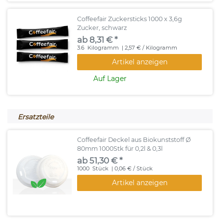
Coffeefair Zuckersticks 1000 x 3,6g
Zucker, schwarz
ab 8,31 € *
3.6
Kilogramm
| 2,57 € / Kilogramm
Artikel anzeigen
Auf Lager
Ersatzteile
Coffeefair Deckel aus Biokunststoff Ø
80mm 1000Stk für 0,2l & 0,3l
ab 51,30 € *
1000
Stück
| 0,06 € / Stück
Artikel anzeigen