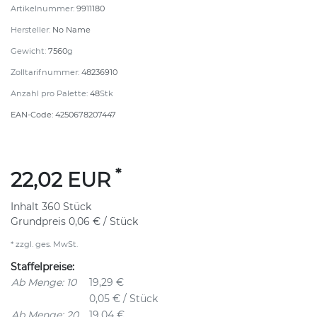
Artikelnummer:
9911180
Hersteller:
No Name
Gewicht:
7560
g
Zolltarifnummer:
48236910
Anzahl pro Palette:
48
Stk
EAN-Code:
4250678207447
*
22,02 EUR
Inhalt
360
Stück
Grundpreis
0,06 € / Stück
* zzgl. ges. MwSt.
Staffelpreise:
Ab Menge: 10
19,29 €
0,05 € / Stück
Ab Menge: 20
19,04 €