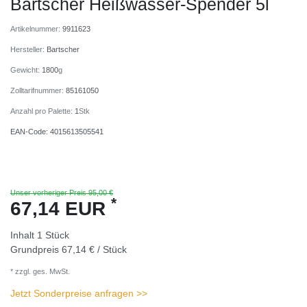
Bartscher Heißwasser-Spender 5l
Artikelnummer:
9911623
Hersteller:
Bartscher
Gewicht:
1800
g
Zolltarifnummer:
85161050
Anzahl pro Palette:
1
Stk
EAN-Code:
4015613505541
Unser vorheriger Preis 95,00 €
*
67,14 EUR
Inhalt
1
Stück
Grundpreis
67,14 € / Stück
* zzgl. ges. MwSt.
Jetzt Sonderpreise anfragen >>