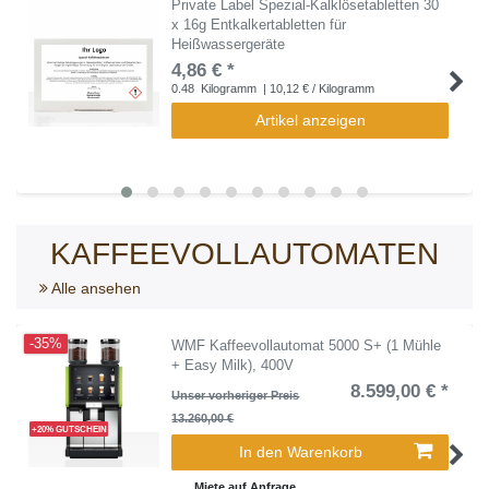
Private Label Spezial-Kalklösetabletten 30
x 16g Entkalkertabletten für
Heißwassergeräte
4,86 € *
0.48
Kilogramm
| 10,12 € / Kilogramm
Artikel anzeigen
KAFFEEVOLLAUTOMATEN
Alle ansehen
-35%
WMF Kaffeevollautomat 5000 S+ (1 Mühle
+ Easy Milk), 400V
8.599,00 € *
Unser vorheriger Preis
13.260,00 €
+20% GUTSCHEIN
In den Warenkorb
Miete auf Anfrage