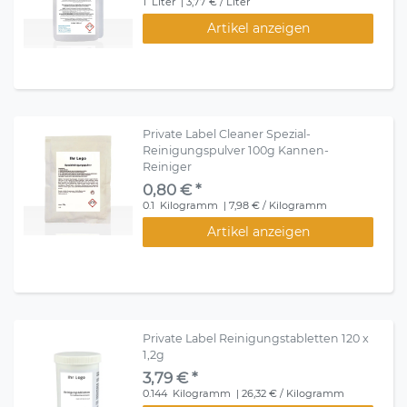
1
Liter
| 3,77 € / Liter
Artikel anzeigen
Private Label Cleaner Spezial-
Reinigungspulver 100g Kannen-
Reiniger
0,80 € *
0.1
Kilogramm
| 7,98 € / Kilogramm
Artikel anzeigen
Private Label Reinigungstabletten 120 x
1,2g
3,79 € *
0.144
Kilogramm
| 26,32 € / Kilogramm