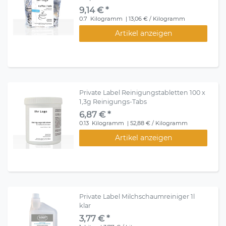
9,14 € *
0.7
Kilogramm
| 13,06 € / Kilogramm
Artikel anzeigen
Private Label Reinigungstabletten 100 x
1,3g Reinigungs-Tabs
6,87 € *
0.13
Kilogramm
| 52,88 € / Kilogramm
Artikel anzeigen
Private Label Milchschaumreiniger 1l
klar
3,77 € *