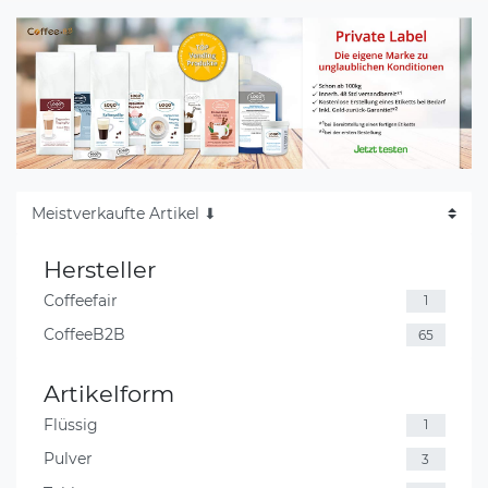
Hersteller
Coffeefair
1
CoffeeB2B
65
Artikelform
Flüssig
1
Pulver
3