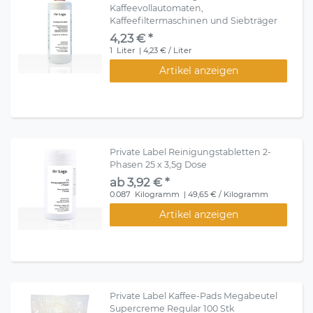
Kaffeevollautomaten,
Kaffeefiltermaschinen und Siebträger
4,23 € *
1
Liter
| 4,23 € / Liter
Artikel anzeigen
Private Label Reinigungstabletten 2-
Phasen 25 x 3,5g Dose
ab 3,92 € *
0.087
Kilogramm
| 49,65 € / Kilogramm
Artikel anzeigen
Private Label Kaffee-Pads Megabeutel
Supercreme Regular 100 Stk